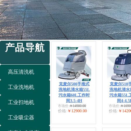
产品导航
高压清洗机
克麦尔500手推式
克麦尔510
工业洗地机
洗地机清水箱55L
洗地机清水箱
污水箱60L工作时
污水箱55L
间3.5-4H
间4-4.5
工业扫地机
市场价:
￥14900.00
市场价:
￥1690
价格:
￥12900.00
价格:
￥1420
工业吸尘器