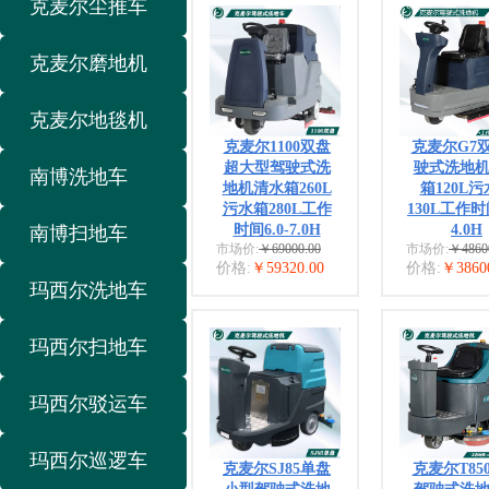
克麦尔尘推车
克麦尔磨地机
克麦尔地毯机
克麦尔1100双盘
克麦尔G7
超大型驾驶式洗
驶式洗地
南博洗地车
地机清水箱260L
箱120L
污水箱280L工作
130L工作时间
时间6.0-7.0H
4.0H
南博扫地车
市场价:
￥69000.00
市场价:
￥4860
价格:
￥59320.00
价格:
￥3860
玛西尔洗地车
玛西尔扫地车
玛西尔驳运车
玛西尔巡逻车
克麦尔SJ85单盘
克麦尔T85