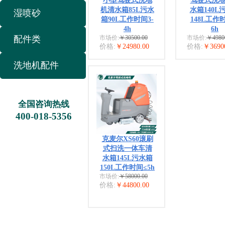
小型驾驶式洗地
驾驶式洗
机清水箱85L污水
水箱140L
湿喷砂
箱90L工作时间3-
148L工作时
4h
6h
配件类
市场价:
￥30500.00
市场价:
￥4980
价格:
￥24980.00
价格:
￥3690
洗地机配件
全国咨询热线
400-018-53
56
克麦尔XS60滚刷
式扫洗一体车清
水箱145L污水箱
150L工作时间≤5h
市场价:
￥58000.00
价格:
￥44800.00